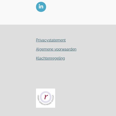
L
i
n
k
e
d
I
Privacystatement
n
Algemene voorwaarden
Klachtenregeling