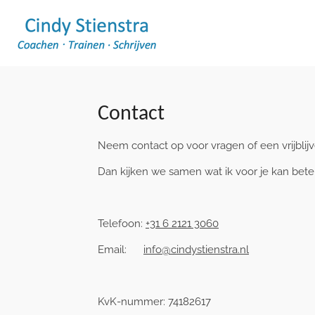
Ga
direct
naar
de
hoofdinhoud
Contact
Neem contact op voor vragen of een vrijblijv
Dan kijken we samen wat ik voor je kan bet
Telefoon:
+31 6 2121 3060
Email:
info@cindystienstra.nl
KvK-nummer: 74182617